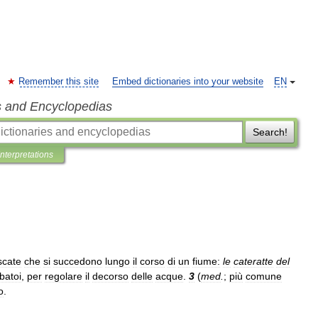
Remember this site
Embed dictionaries into your website
EN
s and Encyclopedias
Search!
Interpretations
scate
che
si
succedono
lungo
il
corso
di
un
fiume:
le
cateratte
del
batoi
,
per
regolare
il
decorso
delle
acque
.
3
(
med
.
;
più
comune
o
.