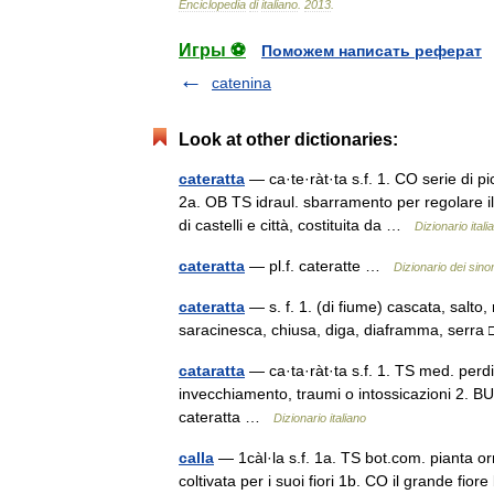
Enciclopedia
di
italiano
.
2013
.
Игры ⚽
Поможем написать реферат
catenina
Look at other dictionaries:
cateratta
— ca·te·ràt·ta s.f. 1. CO serie di p
2a. OB TS idraul. sbarramento per regolare i
di castelli e città, costituita da …
Dizionario itali
cateratta
— pl.f. cateratte …
Dizionario dei sino
cateratta
— s. f. 1. (di fiume) cascata, salto,
saracinesca, chiusa, diga, diaframma, serra
cataratta
— ca·ta·ràt·ta s.f. 1. TS med. perdi
invecchiamento, traumi o intossicazioni 2. BU 
cateratta …
Dizionario italiano
calla
— 1càl·la s.f. 1a. TS bot.com. pianta 
coltivata per i suoi fiori 1b. CO il grande fio