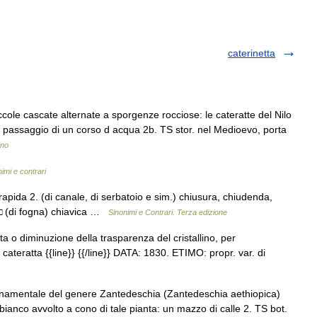
caterinetta
iccole cascate alternate a sporgenze rocciose: le cateratte del Nilo
l passaggio di un corso d acqua 2b. TS stor. nel Medioevo, porta
ano
nimi e contrari
 rapida 2. (di canale, di serbatoio e sim.) chiusura, chiudenda,
 □ (di fogna) chiavica …
Sinonimi e Contrari. Terza edizione
ta o diminuzione della trasparenza del cristallino, per
cateratta {{line}} {{/line}} DATA: 1830. ETIMO: propr. var. di
ornamentale del genere Zantedeschia (Zantedeschia aethiopica)
re bianco avvolto a cono di tale pianta: un mazzo di calle 2. TS bot.