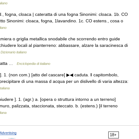
aliano
., fogna, cloaca | cateratta di una fogna Sinonimi: cloaca. 1b. CO
utto Sinonimi: cloaca, fogna, 1lavandino. 1c. CO estens., cosa o
liano
miera o griglia metallica snodabile che scorrendo entro guide
chiudere locali al pianterreno: abbassare, alzare la saracinesca di
…
Dizionario italiano
teratta …
Enciclopedia di italiano
]. 1. (non com.) [atto del cascare] ▶◀ caduta. ‖ capitombolo,
l precipitare di una massa d acqua per un dislivello di varia altezza:
taliana
iudere ]. 1. (agr.) a. [opera o struttura intorno a un terreno]
uro, palizzata, staccionata, steccato. b. (estens.) [il terreno
liana
Advertising
18+