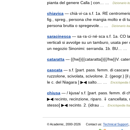
pianta del genere Calla | con… …
Dizionario it
chiavica
— chià·vi·ca s.f. 1a. RE centromerid
fig., spreg., persona che mangia molto e di t
persona brutta o spregevole… …
Dizionario ita
saracinesca
— sa·ra·ci·né·sca s.f. 1a. CO la
verticali si avvolge su un tamburo, usata per 
un negozio Sinonimi: serranda. 1b. BU… 
cataratta
— {{hw}}{{cataratta}}{{/hw}}V. ca
cascata
— s.f. [part. pass. femm. di cascare 
ruzzolone, scivolata, scivolone. 2. (geogr.) [i
le c. del Niagara ] ▶◀ salto.… …
Enciclopedia I
chiusa
— / kjusa/ s.f. [part. pass. femm. di ch
▶◀ recinto, recinzione, riparo. ⇓ cancellata, m
stesso] ▶◀ recinto. 2. (idrau …
Enciclopedia Ita
© Academic, 2000-2026
Contact us:
Technical Support
,