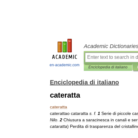
Academic Dictionarie
en-academic.com
Enciclopedia di italiano
Enciclopedia di italiano
cateratta
cateratta
caterattao
cataratta
s
.
f
.
1
Serie
di
piccole
ca
Nilo
.
2
Chiusura
a
saracinesca
in
canali
e
ser
cataratta
)
Perdita
di
trasparenza
del
cristallin